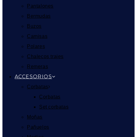
Pantalones
Bermudas
Buzos
Camisas
Polares
Chalecos trajes
Remeras
ACCESORIOS
Corbatas
Corbatas
Set corbatas
Moñas
Pañuelos