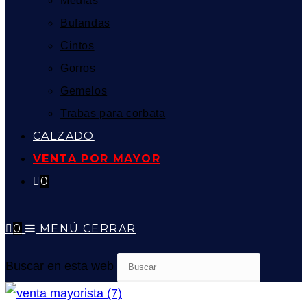
Medias
Bufandas
Cintos
Gorros
Gemelos
Trabas para corbata
CALZADO
VENTA POR MAYOR
0
0
MENÚ
CERRAR
Buscar en esta web