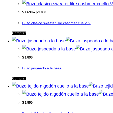
$
1.690
–
$
2.090
Buzo clásico sweater like cashmer cuello V
Comprar
$
1.890
Buzo jaspeado a la base
Comprar
$
1.890