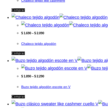
Chaleco tejido like cashmere
Comprar
$
1.690
–
$
2.090
Chaleco tejido algodón
Comprar
$
1.890
–
$
2.290
Buzo tejido algodón escote en V
Comprar