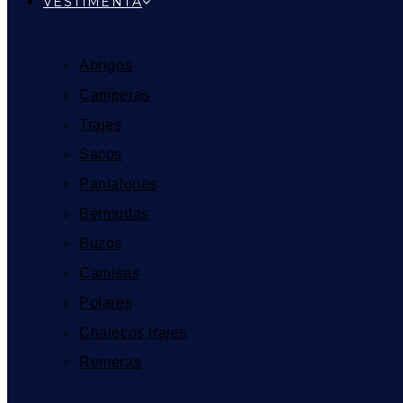
VESTIMENTA
Abrigos
Camperas
Trajes
Sacos
Pantalones
Bermudas
Buzos
Camisas
Polares
Chalecos trajes
Remeras