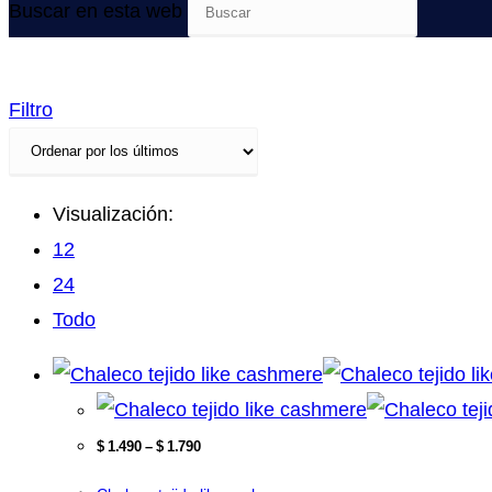
Buscar en esta web
Filtro
Visualización:
12
24
Todo
$
1.490
–
$
1.790