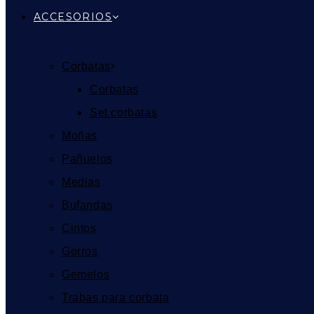
ACCESORIOS
Corbatas
Corbatas
Set corbatas
Moñas
Pañuelos
Medias
Bufandas
Cintos
Gorros
Gemelos
Trabas para corbata