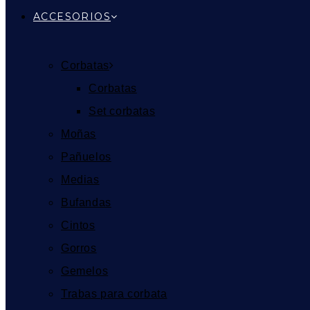
ACCESORIOS
Corbatas
Corbatas
Set corbatas
Moñas
Pañuelos
Medias
Bufandas
Cintos
Gorros
Gemelos
Trabas para corbata