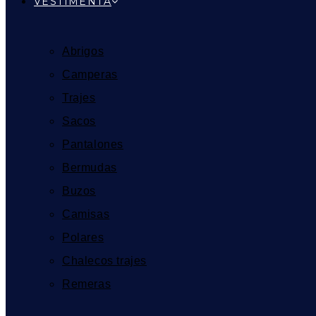
VESTIMENTA
Abrigos
Camperas
Trajes
Sacos
Pantalones
Bermudas
Buzos
Camisas
Polares
Chalecos trajes
Remeras