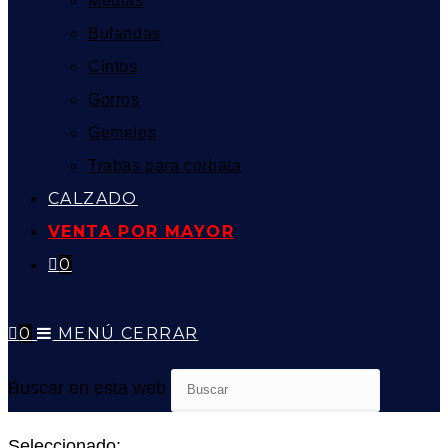
Medias
Bufandas
Cintos
Gorros
Gemelos
Trabas para corbata
CALZADO
VENTA POR MAYOR
0
0
MENÚ
CERRAR
Buscar en esta web
Seleccionado: