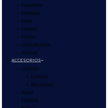
Pantalones
Bermudas
Buzos
Camisas
Polares
Chalecos trajes
Remeras
ACCESORIOS
Corbatas
Corbatas
Set corbatas
Moñas
Pañuelos